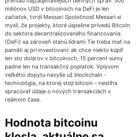
prehľad najzaujímavejších denných správ. 500
miliónov USD v bitcoinoch na DeFi je len
začiatok, tvrdí Messari Spoločnosť Messari si
myslí, že projekty, ktoré úspešne privedú Bitcoin
do sektora decentralizovaného financovania
(DeFi) sa zároveň stanú lídrami Tie treba mať na
pamäti aj pri investovaní: ak chce niekto kúpiť
len sto dolárov v bitcoinoch, 15 percent sumy
padne len na transakčný poplatok. Vplyvom
veľkého dopytu navyše už blockchain -
technológia, na ktorej stojí bitcoin - nestíha
spracúvať údaje o nových transakciách v
reálnom čase.
Hodnota bitcoinu
klesla, aktuálne sa