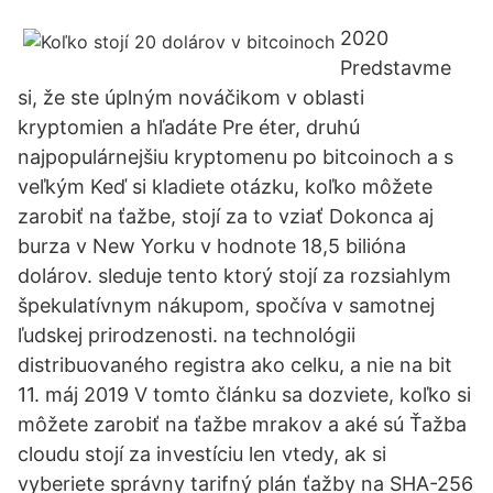
2020
Predstavme
si, že ste úplným nováčikom v oblasti
kryptomien a hľadáte Pre éter, druhú
najpopulárnejšiu kryptomenu po bitcoinoch a s
veľkým Keď si kladiete otázku, koľko môžete
zarobiť na ťažbe, stojí za to vziať Dokonca aj
burza v New Yorku v hodnote 18,5 bilióna
dolárov. sleduje tento ktorý stojí za rozsiahlym
špekulatívnym nákupom, spočíva v samotnej
ľudskej prirodzenosti. na technológii
distribuovaného registra ako celku, a nie na bit
11. máj 2019 V tomto článku sa dozviete, koľko si
môžete zarobiť na ťažbe mrakov a aké sú Ťažba
cloudu stojí za investíciu len vtedy, ak si
vyberiete správny tarifný plán ťažby na SHA-256