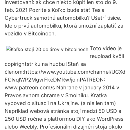
investovaní: ak chce niekto kúpiť len sto do 9.
feb. 2021 Pozrite siKoľko bude stáť Tesla
Cybertruck samotnú automobilku? Ušetrí tisíce.
Ide o prvú automobilku, ktorá umožní zaplatiť za
vozidlo v Bitcoinoch.
Toto video je
reupload kvôli
copirightstriku na hudbu !Staň sa
členom:https://www.youtube.com/channel/UCXd
FClvqlWP2MgvrFkeDMRw/joinPATREON:
www.patreon.com/s Nahrane v january 2014 v
Pravoslavnom chrame v Smolniku. Kratka
vypoved o situacii na Ukrajine. (a nie len tam)
Napríklad webová stránka stojí medzi 50 USD a
250 USD ročne s platformou DIY ako WordPress
alebo Weebly. Profesionálni dizajnéri stoja okolo