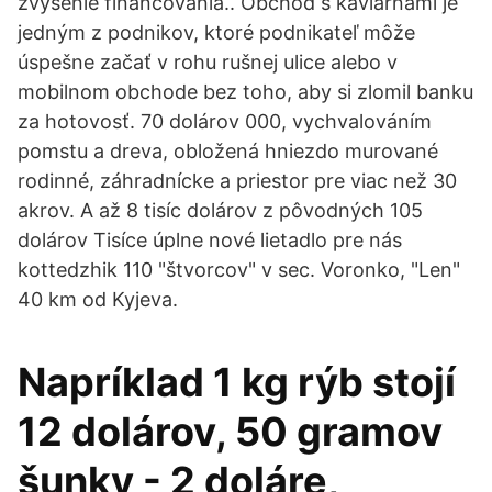
zvýšenie financovania.. Obchod s kaviarňami je
jedným z podnikov, ktoré podnikateľ môže
úspešne začať v rohu rušnej ulice alebo v
mobilnom obchode bez toho, aby si zlomil banku
za hotovosť. 70 dolárov 000, vychvalováním
pomstu a dreva, obložená hniezdo murované
rodinné, záhradnícke a priestor pre viac než 30
akrov. A až 8 tisíc dolárov z pôvodných 105
dolárov Tisíce úplne nové lietadlo pre nás
kottedzhik 110 "štvorcov" v sec. Voronko, "Len"
40 km od Kyjeva.
Napríklad 1 kg rýb stojí
12 dolárov, 50 gramov
šunky - 2 doláre,