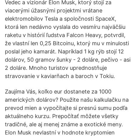
Vedec a vizionár Elon Musk, ktorý stojí za
viacerými úžasnými projektmi vrátane
elektromobilov Tesla a spoločnosti SpaceX,
ktorá len nedávno vyslala do vesmíru najväčšiu
raketu v histórií ľudstva Falcon Heavy, potvrdil,
že vlastní len 0,25 Bitcoinu, ktorý mu v minulosti
poslal jeho kamarát. Napríklad 1 kg rýb stojí 12
dolárov, 50 gramov šunky - 2 doláre, pečivo - asi
2 doláre. Mnoho turistov uprednostňuje
stravovanie v kaviarňach a baroch v Tokiu.
Zaujíma Vás, koľko eur dostanete za 1000
amerických dolárov? Použite našu kalkulačku na
prevod mien a vypočítajte si presnú sumu podľa
aktuálneho kurzu. Prepočítať môžete všetky
tradičné, ale aj menej známe a exotické meny.
Elon Musk nevlastní v hodnote kryptomien