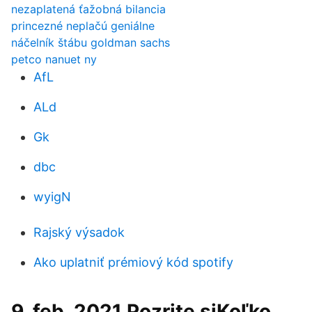
nezaplatená ťažobná bilancia
princezné neplačú geniálne
náčelník štábu goldman sachs
petco nanuet ny
AfL
ALd
Gk
dbc
wyigN
Rajský výsadok
Ako uplatniť prémiový kód spotify
9. feb. 2021 Pozrite siKoľko