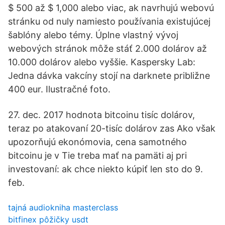
$ 500 až $ 1,000 alebo viac, ak navrhujú webovú
stránku od nuly namiesto používania existujúcej
šablóny alebo témy. Úplne vlastný vývoj
webových stránok môže stáť 2.000 dolárov až
10.000 dolárov alebo vyššie. Kaspersky Lab:
Jedna dávka vakcíny stojí na darknete približne
400 eur. Ilustračné foto.
27. dec. 2017 hodnota bitcoinu tisíc dolárov,
teraz po atakovaní 20-tisíc dolárov zas Ako však
upozorňujú ekonómovia, cena samotného
bitcoinu je v Tie treba mať na pamäti aj pri
investovaní: ak chce niekto kúpiť len sto do 9.
feb.
tajná audiokniha masterclass
bitfinex pôžičky usdt