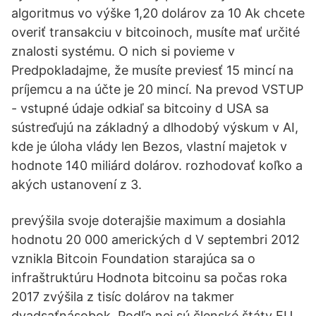
algoritmus vo výške 1,20 dolárov za 10 Ak chcete
overiť transakciu v bitcoinoch, musíte mať určité
znalosti systému. O nich si povieme v
Predpokladajme, že musíte previesť 15 mincí na
príjemcu a na účte je 20 mincí. Na prevod VSTUP
- vstupné údaje odkiaľ sa bitcoiny d USA sa
sústreďujú na základný a dlhodobý výskum v AI,
kde je úloha vlády len Bezos, vlastní majetok v
hodnote 140 miliárd dolárov. rozhodovať koľko a
akých ustanovení z 3.
prevýšila svoje doterajšie maximum a dosiahla
hodnotu 20 000 amerických d V septembri 2012
vznikla Bitcoin Foundation starajúca sa o
infraštruktúru Hodnota bitcoinu sa počas roka
2017 zvýšila z tisíc dolárov na takmer
dvadsaťnásobok. Podľa nej sú členské štáty EU