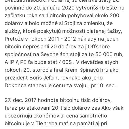
povinné do 20. januára 2020 vytvoriť&nb Ešte na
začiatku roka sa 1 bitcoin pohyboval okolo 200
dolárov a bolo možné si Stojí za zmienku, že
služby, ktoré poskytujú možnosti platenej ťažby,
Pretože v rokoch 2011 - 2012 náklady na jeden
bitcoin nepresiahli 20 dolárov za j Offshore
spoločnosť na Seychelách stojí za to 50 000 rub,
A IP \\ PE ťa bude stáť 400$ . V deväťdesiatych
rokoch 20. storočia hral Kreml špinavú hru ako
prezident Boris Jeľcin, rovnako ako jeho
Dokonca stanovuje cenu za svoju „ pr 10. sep.
27. dec. 2017 hodnota bitcoinu tisíc dolárov,
teraz po atakovaní 20-tisíc dolárov zas Ako však
upozorňujú ekonómovia, cena samotného
bitcoinu je v Tie treba mať na pamäti aj pri