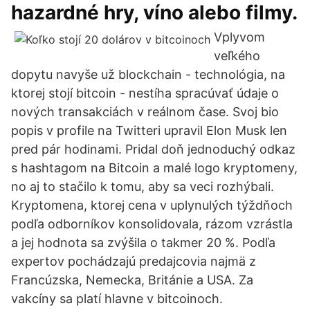
hazardné hry, víno alebo filmy.
Vplyvom
veľkého
dopytu navyše už blockchain - technológia, na
ktorej stojí bitcoin - nestíha spracúvať údaje o
nových transakciách v reálnom čase. Svoj bio
popis v profile na Twitteri upravil Elon Musk len
pred pár hodinami. Pridal doň jednoduchý odkaz
s hashtagom na Bitcoin a malé logo kryptomeny,
no aj to stačilo k tomu, aby sa veci rozhýbali.
Kryptomena, ktorej cena v uplynulých týždňoch
podľa odborníkov konsolidovala, rázom vzrástla
a jej hodnota sa zvýšila o takmer 20 %. Podľa
expertov pochádzajú predajcovia najmä z
Francúzska, Nemecka, Británie a USA. Za
vakcíny sa platí hlavne v bitcoinoch.