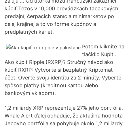
žalujú … Od utorka môžu francúzski zákazníci
kúpiť Tezos v 10,000 prevádzkach tabakových
predajní, čerpacích staníc a minimarketov po
celej krajine, a to vo forme kupónov a
predplatných kariet.
Potom kliknite na
tlačidlo Kúpiť .
Ako kúpiť Ripple (RXRP)? Stručný návod ako
kúpiť RXRP: Vytvorte si bezplatný Kriptomat
účet. Overte svoju identitu za 2 minúty. Vyberte
spôsob platby (kreditnou kartou alebo
bankovým vkladom).
1,2 miliardy XRP reprezentuje 27% jeho portfólia.
Whale Alert ďalej odhaduje, že aktuálna hodnota
Jebovho portfólia sa pohybuje okolo 1,2 miliardy