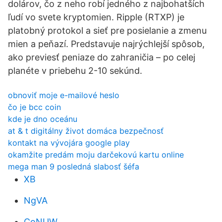
dolárov, čo z neho robí jedného z najbohatších
ľudí vo svete kryptomien. Ripple (RTXP) je
platobný protokol a sieť pre posielanie a zmenu
mien a peňazí. Predstavuje najrýchlejší spôsob,
ako previesť peniaze do zahraničia – po celej
planéte v priebehu 2-10 sekúnd.
obnoviť moje e-mailové heslo
čo je bcc coin
kde je dno oceánu
at & t digitálny život domáca bezpečnosť
kontakt na vývojára google play
okamžite predám moju darčekovú kartu online
mega man 9 posledná slabosť šéfa
XB
NgVA
CoNUW