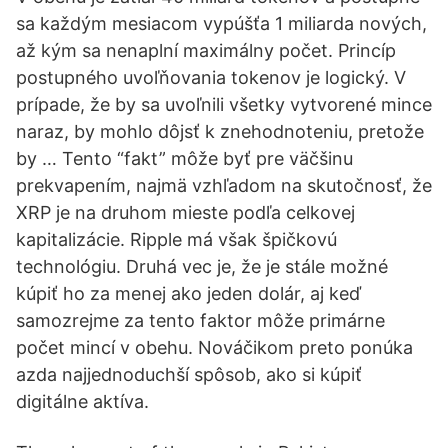
sa každým mesiacom vypúšťa 1 miliarda nových,
až kým sa nenaplní maximálny počet. Princíp
postupného uvoľňovania tokenov je logický. V
prípade, že by sa uvoľnili všetky vytvorené mince
naraz, by mohlo dôjsť k znehodnoteniu, pretože
by … Tento “fakt” môže byť pre väčšinu
prekvapením, najmä vzhľadom na skutočnosť, že
XRP je na druhom mieste podľa celkovej
kapitalizácie. Ripple má však špičkovú
technológiu. Druhá vec je, že je stále možné
kúpiť ho za menej ako jeden dolár, aj keď
samozrejme za tento faktor môže primárne
počet mincí v obehu. Nováčikom preto ponúka
azda najjednoduchší spôsob, ako si kúpiť
digitálne aktíva.