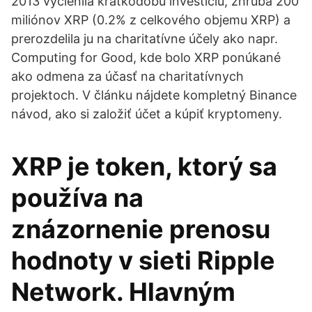
2013 vyčlenila krátkodobú investíciu, zhruba 200
miliónov XRP (0.2% z celkového objemu XRP) a
prerozdelila ju na charitatívne účely ako napr.
Computing for Good, kde bolo XRP ponúkané
ako odmena za účasť na charitatívnych
projektoch. V článku nájdete kompletný Binance
návod, ako si založiť účet a kúpiť kryptomeny.
XRP je token, ktorý sa
používa na
znázornenie prenosu
hodnoty v sieti Ripple
Network. Hlavným