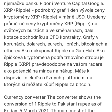
njemačku banku Fidor i Venture Capital Google.
XRP (Ripple) - podrobný graf 1 den vývoje ceny
kryptoměny XRP (Ripple) v měně USD. Uvedeny
průměrné ceny kryptoměny XRP (Ripple) na
světových burzách a ve směnárnách, dále
kotace obchodníků s CFD kontrakty. Grafy v
korunách, dolarech, eurech, librách, bitcoinech a
ethereu Ako nakupovať Ripple na GateHub. Ako
špičková kryptomena podľa trhového stropu je
Ripple (XRP) pravdepodobne na vašom radare
ako potenciálna minca na nákup. Máte k
dispozícii niekoľko rôznych platforiem, na
ktorých si môžete kúpiť Ripple za bitcoin.
Currency converter The converter shows the
conversion of 1 Ripple to Pakistani rupee as of
Friday, 5 March 2021. Though, most of the