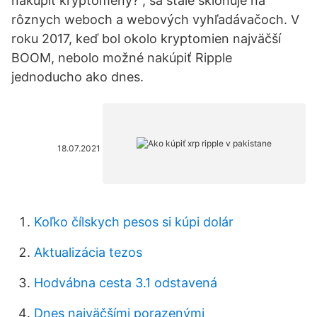
nakúpiť kryptomeny?“, sa stále skloňuje na
rôznych weboch a webových vyhľadávačoch. V
roku 2017, keď bol okolo kryptomien najväčší
BOOM, nebolo možné nakúpiť Ripple
jednoducho ako dnes.
18.07.2021
Koľko čílskych pesos si kúpi dolár
Aktualizácia tezos
Hodvábna cesta 3.1 odstavená
Dnes najväčšími porazenými