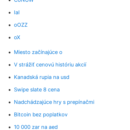
IaI
oOZZ
oX
Miesto začínajúce o
V strážiť cenovú históriu akcií
Kanadská rupia na usd
Swipe slate 8 cena
Nadchádzajúce hry s prepínačmi
Bitcoin bez poplatkov
10 000 zar na aed