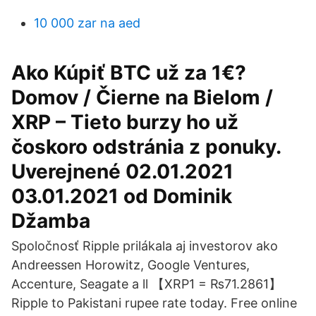
10 000 zar na aed
Ako Kúpiť BTC už za 1€?
Domov / Čierne na Bielom /
XRP – Tieto burzy ho už
čoskoro odstránia z ponuky.
Uverejnené 02.01.2021
03.01.2021 od Dominik
Džamba
Spoločnosť Ripple prilákala aj investorov ako
Andreessen Horowitz, Google Ventures,
Accenture, Seagate a ll 【XRP1 = ₨71.2861】
Ripple to Pakistani rupee rate today. Free online