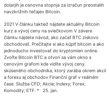
dolarjih je osnovna stopnja za izračun preostalih
navzkrižnih tečajev Bitcoin.
2021 V článku taktiež nájdete aktuálny Bitcoin
kurz a vývoj ceny na sviečkovom V závere
článku nájdete návod, ako začať BTC ziskovo
obchodovať. Prečítajte si ako kúpiť bitcoin a ako
jednoducho investovať do kryptomien online.
Zvoľte Bitcoin BTC a otvorí sa vám okno s
cenovým grafom kde vidíte vývoj ceny.
skúseného obchodníka, ktorý zarába okrem akcií
a forexu aj obchodov Finanční graf v reálném
čase. Služba CFD; Akcie; Indexy; Forex;
Komodity; ETF. * 25. jan.