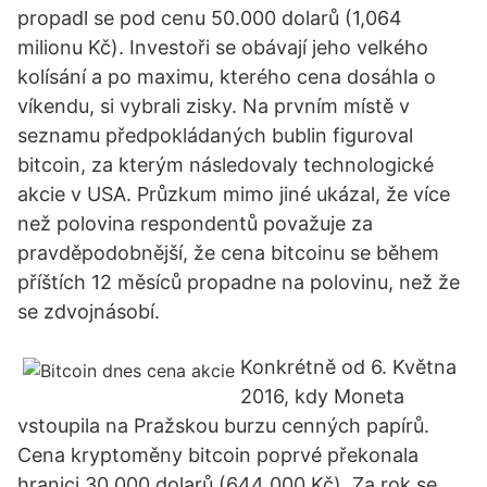
propadl se pod cenu 50.000 dolarů (1,064
milionu Kč). Investoři se obávají jeho velkého
kolísání a po maximu, kterého cena dosáhla o
víkendu, si vybrali zisky. Na prvním místě v
seznamu předpokládaných bublin figuroval
bitcoin, za kterým následovaly technologické
akcie v USA. Průzkum mimo jiné ukázal, že více
než polovina respondentů považuje za
pravděpodobnější, že cena bitcoinu se během
příštích 12 měsíců propadne na polovinu, než že
se zdvojnásobí.
Konkrétně od 6. Května
2016, kdy Moneta
vstoupila na Pražskou burzu cenných papírů.
Cena kryptoměny bitcoin poprvé překonala
hranici 30 000 dolarů (644 000 Kč). Za rok se