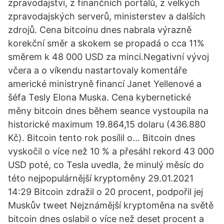
zpravodajství, z finančních portálů, z velkých
zpravodajských serverů, ministerstev a dalších
zdrojů. Cena bitcoinu dnes nabrala výrazně
korekční směr a skokem se propadá o cca 11%
směrem k 48 000 USD za minci.Negativní vývoj
včera a o víkendu nastartovaly komentáře
americké ministryně financí Janet Yellenové a
šéfa Tesly Elona Muska. Cena kybernetické
měny bitcoin dnes během seance vystoupila na
historické maximum 19.864,15 dolaru (436.880
Kč). Bitcoin tento rok posílil o… Bitcoin dnes
vyskočil o více než 10 % a přesáhl rekord 43 000
USD poté, co Tesla uvedla, že minulý měsíc do
této nejpopulárnější kryptoměny 29.01.2021
14:29 Bitcoin zdražil o 20 procent, podpořil jej
Muskův tweet Nejznámější kryptoměna na světě
bitcoin dnes oslabil o více než deset procent a