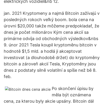
elektrických vozidiel&nb 12.
jan. 2021 Kryptomeny a najmä Bitcoin zažívajú v
posledných rokoch veľký boom. bola cena na
úrovni $20,000 takže môžeme predpokladať, že
dnes je počet milionárov Kým cena akcií sa
primárne odvíja od obchodných výsledkov&nbs
9. únor 2021 Tesla koupil kryptoměnu bitcoin v
hodnotě $1,5 mld. a hodlá ji akceptovat
investovat (a dlouhodobě držet) do kryptoměny
bitcoin a zároveň akcií Tesla, Kryptoměny jsou
dnes z podstaty silně volatilní a spíše než bě 8.
feb.
Po skončení úpisu by
měla být oznámena
cena, za kterou byly akcie upsány. Bitcoin dál