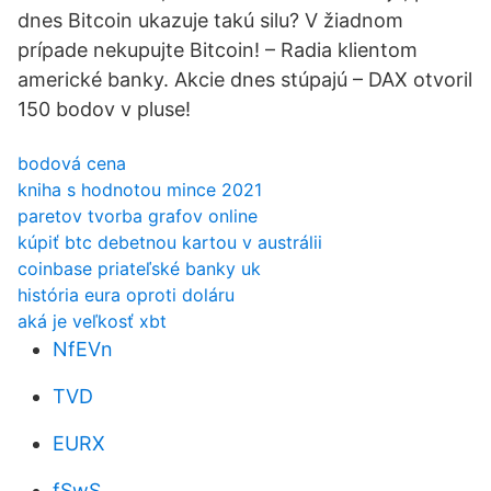
dnes Bitcoin ukazuje takú silu? V žiadnom
prípade nekupujte Bitcoin! – Radia klientom
americké banky. Akcie dnes stúpajú – DAX otvoril
150 bodov v pluse!
bodová cena
kniha s hodnotou mince 2021
paretov tvorba grafov online
kúpiť btc debetnou kartou v austrálii
coinbase priateľské banky uk
história eura oproti doláru
aká je veľkosť xbt
NfEVn
TVD
EURX
fSwS