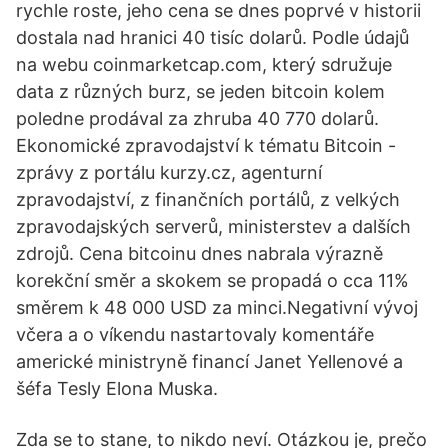
rychle roste, jeho cena se dnes poprvé v historii
dostala nad hranici 40 tisíc dolarů. Podle údajů
na webu coinmarketcap.com, který sdružuje
data z různých burz, se jeden bitcoin kolem
poledne prodával za zhruba 40 770 dolarů.
Ekonomické zpravodajství k tématu Bitcoin -
zprávy z portálu kurzy.cz, agenturní
zpravodajství, z finančních portálů, z velkých
zpravodajských serverů, ministerstev a dalších
zdrojů. Cena bitcoinu dnes nabrala výrazně
korekční směr a skokem se propadá o cca 11%
směrem k 48 000 USD za minci.Negativní vývoj
včera a o víkendu nastartovaly komentáře
americké ministryně financí Janet Yellenové a
šéfa Tesly Elona Muska.
Zda se to stane, to nikdo neví. Otázkou je, prečo