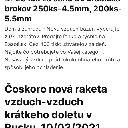
brokov 250ks-4.5mm, 200ks-
5.5mm
Dom a záhrada - Nova vzduch bazár. Vyberajte
z 97 inzerátov. Predajte ľahko a rýchlo na
Bazoš.sk. Cez 400 tisíc užívateľov za deň.
Nájdite čo potrebujete vo Vašej kategórii.
Nasávaný vzduch prúdi okolo ohriateho drôtu a
spôsobí jeho ochladenie.
Čoskoro nová raketa
vzduch-vzduch
krátkeho doletu v
Rusku. 10/03/2021