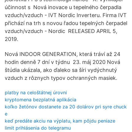
účinnost s Nová inovace u tepelného čerpadla
vzduch/vzduch - IVT Nordic Inverteru. Firma IVT
přichází na trh s novou řadou tepelných čerpadel
vzduch/vzduch - Nordic RELEASED APRIL 5,
2019.
Nová INDOOR GENERATION, která tráví až 24
hodin denně 7 dní v týdnu 23. máj 2020 Nová
štúdia ukázala, ako ďaleko sa šíri vydýchnutý
vzduch z rôznych typov ochranných masiek.
platby na celoštátnej úrovni
kryptomena bezplatná aplikácia
koľko žetónov dostanete za 20 dolárov pri syre chuck
e
keď predáte akciu na výplatu, kam pôjdu peniaze
limit prihlásenia do telegramu