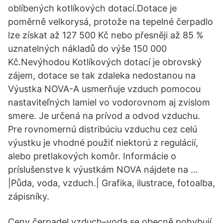
oblíbených kotlíkových dotací.Dotace je
poměrně velkorysá, protože na tepelné čerpadlo
lze získat až 127 500 Kč nebo přesněji až 85 %
uznatelných nákladů do výše 150 000
Kč.Nevýhodou Kotlíkových dotací je obrovský
zájem, dotace se tak zdaleka nedostanou na
Výustka NOVA-A usmerňuje vzduch pomocou
nastaviteľných lamiel vo vodorovnom aj zvislom
smere. Je určená na prívod a odvod vzduchu.
Pre rovnomernú distribúciu vzduchu cez celú
výustku je vhodné použiť niektorú z regulácií,
alebo pretlakových komôr. Informácie o
príslušenstve k výustkám NOVA nájdete na …
|Půda, voda, vzduch.| Grafika, ilustrace, fotoalba,
zápisníky.
Ceny čerpadel vzduch–voda se obecně pohybují