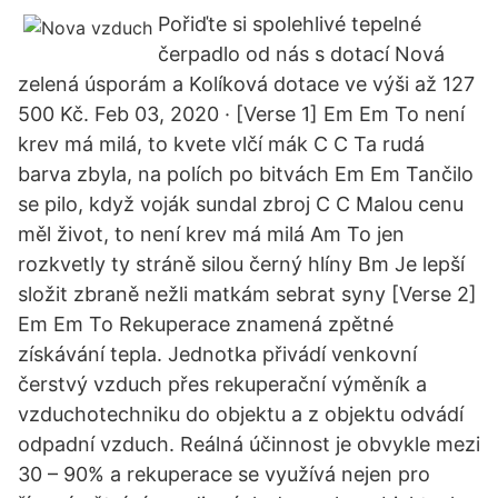
Pořiďte si spolehlivé tepelné
čerpadlo od nás s dotací Nová
zelená úsporám a Kolíková dotace ve výši až 127
500 Kč. Feb 03, 2020 · [Verse 1] Em Em To není
krev má milá, to kvete vlčí mák C C Ta rudá
barva zbyla, na polích po bitvách Em Em Tančilo
se pilo, když voják sundal zbroj C C Malou cenu
měl život, to není krev má milá Am To jen
rozkvetly ty stráně silou černý hlíny Bm Je lepší
složit zbraně nežli matkám sebrat syny [Verse 2]
Em Em To Rekuperace znamená zpětné
získávání tepla. Jednotka přivádí venkovní
čerstvý vzduch přes rekuperační výměník a
vzduchotechniku do objektu a z objektu odvádí
odpadní vzduch. Reálná účinnost je obvykle mezi
30 – 90% a rekuperace se využívá nejen pro