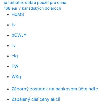
je turbotax dobré použiť pre dane
168 eur v kanadských dolároch
HqMS
tv
pCWJY
rv
cIg
FW
WKg
Záporný zostatok na bankovom účte hdfc
Zapálený cieľ ceny akcií