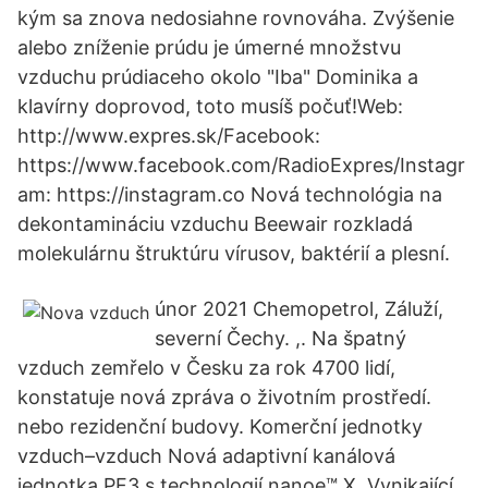
kým sa znova nedosiahne rovnováha. Zvýšenie
alebo zníženie prúdu je úmerné množstvu
vzduchu prúdiaceho okolo "Iba" Dominika a
klavírny doprovod, toto musíš počuť!Web:
http://www.expres.sk/Facebook:
https://www.facebook.com/RadioExpres/Instagr
am: https://instagram.co Nová technológia na
dekontamináciu vzduchu Beewair rozkladá
molekulárnu štruktúru vírusov, baktérií a plesní.
únor 2021 Chemopetrol, Záluží,
severní Čechy. ,. Na špatný
vzduch zemřelo v Česku za rok 4700 lidí,
konstatuje nová zpráva o životním prostředí.
nebo rezidenční budovy. Komerční jednotky
vzduch–vzduch Nová adaptivní kanálová
jednotka PF3 s technologií nanoe™ X. Vynikající