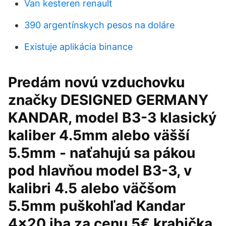
Van kesteren renault
390 argentínskych pesos na doláre
Existuje aplikácia binance
Predám novú vzduchovku
značky DESIGNED GERMANY
KANDAR, model B3-3 klasický
kaliber 4.5mm alebo väšší
5.5mm - naťahujú sa pákou
pod hlavňou model B3-3, v
kalibri 4.5 alebo väčšom
5.5mm puškohľad Kandar
4x20 iba za cenu 5€ krabička