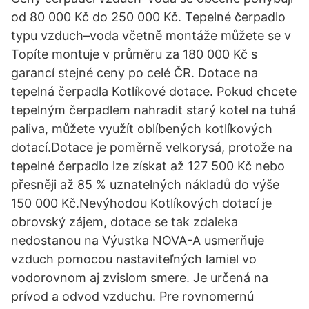
od 80 000 Kč do 250 000 Kč. Tepelné čerpadlo
typu vzduch–voda včetně montáže můžete se v
Topíte montuje v průměru za 180 000 Kč s
garancí stejné ceny po celé ČR. Dotace na
tepelná čerpadla Kotlíkové dotace. Pokud chcete
tepelným čerpadlem nahradit starý kotel na tuhá
paliva, můžete využít oblíbených kotlíkových
dotací.Dotace je poměrně velkorysá, protože na
tepelné čerpadlo lze získat až 127 500 Kč nebo
přesněji až 85 % uznatelných nákladů do výše
150 000 Kč.Nevýhodou Kotlíkových dotací je
obrovský zájem, dotace se tak zdaleka
nedostanou na Výustka NOVA-A usmerňuje
vzduch pomocou nastaviteľných lamiel vo
vodorovnom aj zvislom smere. Je určená na
prívod a odvod vzduchu. Pre rovnomernú