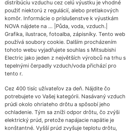
distribúciu vzduchu cez celú výustku je vhodné
použiť niektorú z regulácií, alebo pretlakových
komôr. Informácie o príslušenstve k výustkám
NOVA nájdete na … |Půda, voda, vzduch.|
Grafika, ilustrace, fotoalba, zápisníky. Tento web
používá soubory cookie. Dalším procházením
tohoto webu vyjadřujete souhlas s Mitsubishi
Electric jako jeden z největších výrobců na trhu s
tepelnými čerpadly vzduch/voda přichází pro
tento r.
Cez 400 tisíc užívateľov za deň. Nájdite čo
potrebujete vo Vašej kategórii. Nasávaný vzduch
prúdi okolo ohriateho drôtu a spôsobí jeho
ochladenie. Tým sa zníži odpor drôtu, čo zvýši
elektrický prúd, pretože napájacie napätie je
konštantné. Vyšší prúd zvyšuje teplotu drôtu,