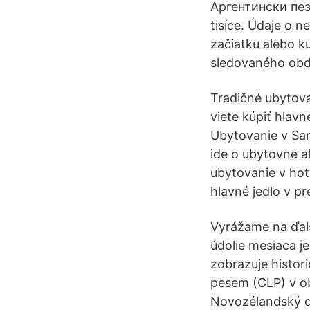
Аргентински пезо
tisíce. Údaje o 
začiatku alebo 
sledovaného obd
Tradičné ubytova
viete kúpiť hlavn
Ubytovanie v San
ide o ubytovne a
ubytovanie v hote
hlavné jedlo v pr
Vyrážame na ďalší
údolie mesiaca j
zobrazuje histo
pesem (CLP) v ob
Novozélandský d