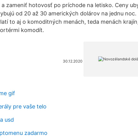
i a zameniť hotovosť po príchode na letisko. Ceny ub
ybujú od 20 až 30 amerických dolárov na jednu noc. 
Platí to aj o komoditných menách, teda menách krajín,
rtérmi komodít.
30.12.2020
me gif
rály pre vaše telo
a usd
yptomenu zadarmo