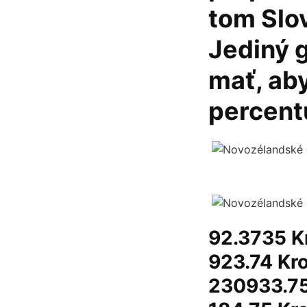
tom Slo
Jediný g
mať, aby
percent
92.3735 Kr
923.74 Kr
230933.75