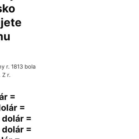
sko
jete
mu
y r. 1813 bola
Z r.
ár =
olár =
 dolár =
 dolár =