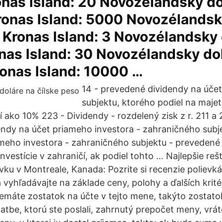
nas Island: 20 Novozélandsky do
ronas Island: 5000 Novozélandsk
Kronas Island: 3 Novozélandsky 
nas Island: 30 Novozélandsky do
onas Island: 10000 …
14 - prevedené dividendy na úče
subjektu, ktorého podiel na maje
 ako 10% 223 - Dividendy - rozdelený zisk z r. 211 a 21
ndy na účet priameho investora - zahraničného subj
ameho investora - zahraničného subjektu - prevedené
nvestície v zahraničí, ak podiel tohto … Najlepšie reš
vku v Montreale, Kanada: Pozrite si recenzie polievká
 vyhľadávajte na základe ceny, polohy a ďalších krité
nemáte zostatok na účte v tejto mene, takýto zostato
latbe, ktorú ste poslali, zahrnutý prepočet meny, vr