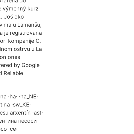
 vrátená do
je výmenný kurz
 … Još oko
rvima u Lamanšu,
a je registrovana
tori kompanije C.
dnom ostrvu u La
mon ones
owered by Google
d Reliable
na ·ha· ·ha_NE·
ntina ·sw_KE·
esu arxentín ·ast·
ргентина песоси
со ·ce·