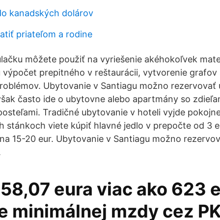
do kanadských dolárov
atiť priateľom a rodine
ulačku môžete použiť na vyriešenie akéhokoľvek ma
 výpočet prepitného v reštaurácii, vytvorenie grafov 
roblémov. Ubytovanie v Santiagu možno rezervovať u
šak často ide o ubytovne alebo apartmány so zdieľ
posteľami. Tradičné ubytovanie v hoteli vyjde pokojne
h stánkoch viete kúpiť hlavné jedlo v prepočte od 3 e
e na 15-20 eur. Ubytovanie v Santiagu možno rezervov
.
58,07 eura viac ako 623 e
e minimálnej mzdy cez PK