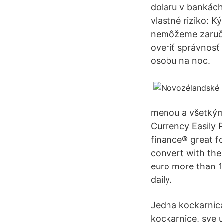
dolaru v bankách
vlastné riziko: K
nemôžeme zaručiť
overiť správnosť
osobu na noc.
menou a všetkým
Currency Easily 
finance® great fo
convert with the 
euro more than 1
daily.
Jedna kockarnica 
kockarnice, sve 