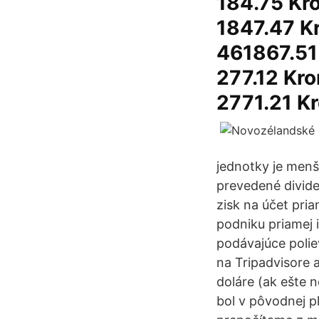
184.75 Kro
1847.47 K
461867.51 
277.12 Kro
2771.21 Kr
jednotky je menší
prevedené divide
zisk na účet pri
podniku priamej i
podávajúce polie
na Tripadvisore a
doláre (ak ešte 
bol v pôvodnej p