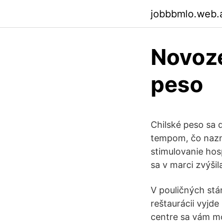
jobbbmlo.web.
Novozé
peso
Chilské peso sa 
tempom, čo nazna
stimulovanie ho
sa v marci zvýšil
V pouličných stá
reštaurácii vyjd
centre sa vám mô