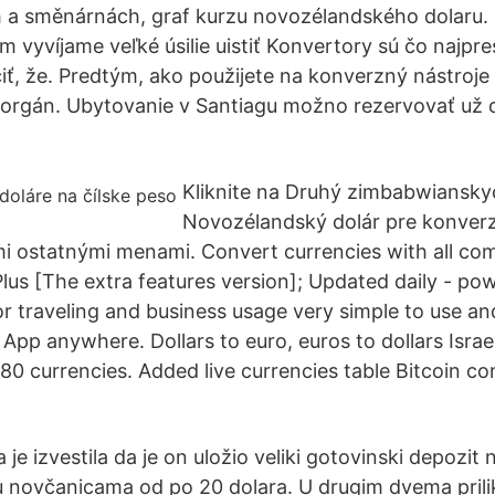
 a směnárnách, graf kurzu novozélandského dolaru. 
ým vyvíjame veľké úsilie uistiť Konvertory sú čo najpre
, že. Predtým, ako použijete na konverzný nástroje 
 orgán. Ubytovanie v Santiagu možno rezervovať už 
Kliknite na Druhý zimbabwiansky
Novozélandský dolár pre konverz
i ostatnými menami. Convert currencies with all c
Plus [The extra features version]; Updated daily - p
r traveling and business usage very simple to use an
App anywhere. Dollars to euro, euros to dollars Israe
80 currencies. Added live currencies table Bitcoin co
je izvestila da je on uložio veliki gotovinski depozit
u novčanicama od po 20 dolara. U drugim dvema pril