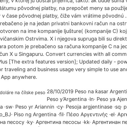
ny, v ktorej ju dostal príjemca, takto: ak bude suma
dátumu pôvodnej platby, na prepočet meny sa použi
ý v čase pôvodnej platby, čiže vám vrátime pôvodnú
rebačeno je na jedan privatni bankovni račun na ost
o otvoren na ime kompanije ljušture( (kompanije C) koj
vičanskim Ostrvima. X i njegova supruga bili su direk
ara potom je prebačeno sa računa kompanije C na je
ačun X u Singapuru. Convert currencies with all com
Plus [The extra features version]; Updated daily - p
r traveling and business usage very simple to use an
e App anywhere.
28/10/2019 Peso na ƙasar Argenti
Peso y’Argentina ·ln· Peso ya Aje
 ·sw· Peso yr Ariannin ·cy· Pesoja argjentinase ·sq· p
yo_BJ· Piso ng Argentina ·fil· Πέσο Αργεντινής ·el· А
ина песосу ·ky· Аргентина песосы ·kk· Аргентинан пе