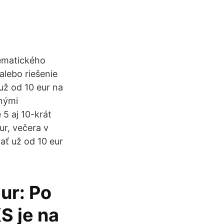
tematického
alebo riešenie
ž od 10 eur na
anými
 5 aj 10-krát
ur, večera v
ať už od 10 eur
ur: Po
S je na