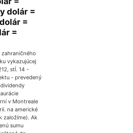
lár =
y dolár =
dolár =
lár =
t zahraničného
tku vykazujúcej
2, stĺ. 14 -
ektu - prevedený
 dividendy
taurácie
rní v Montreale
rií. na americké
k založíme). Ak
átenú sumu