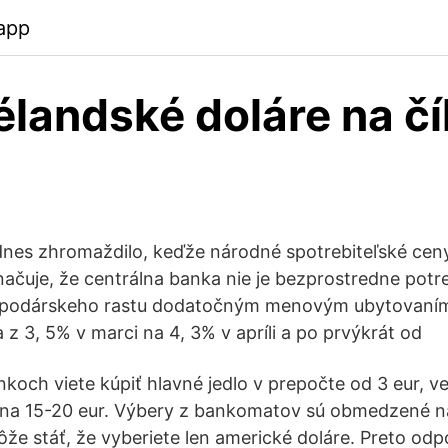
app
landské doláre na čí
dnes zhromaždilo, keďže národné spotrebiteľské ceny 
čuje, že centrálna banka nie je bezprostredne potr
spodárskeho rastu dodatočným menovým ubytovaním.Č
a z 3, 5% v marci na 4, 3% v apríli a po prvýkrát od
nkoch viete kúpiť hlavné jedlo v prepočte od 3 eur, v
e na 15-20 eur. Výbery z bankomatov sú obmedzené n
že stáť, že vyberiete len americké doláre. Preto odp