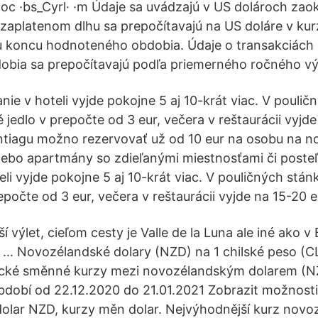
с ·bs_Cyrl· ·m Údaje sa uvádzajú v US dolároch zao
nezaplatenom dlhu sa prepočítavajú na US doláre v ku
ku koncu hodnoteného obdobia. Údaje o transakciách
obia sa prepočítavajú podľa priemerného ročného v
nie v hoteli vyjde pokojne 5 aj 10-krát viac. V pouli
é jedlo v prepočte od 3 eur, večera v reštaurácii vyjde
tiagu možno rezervovať už od 10 eur na osobu na n
lebo apartmány so zdieľanými miestnosťami či posteľ
li vyjde pokojne 5 aj 10-krát viac. V pouličných stán
epočte od 3 eur, večera v reštaurácii vyjde na 15-20 e
 výlet, cieľom cesty je Valle de la Luna ale iné ako v B
e … Novozélandské dolary (NZD) na 1 chilské peso (C
rické směnné kurzy mezi novozélandským dolarem (N
dobí od 22.12.2020 do 21.01.2021 Zobrazit možnosti
olar NZD, kurzy měn dolar. Nejvýhodnější kurz nov