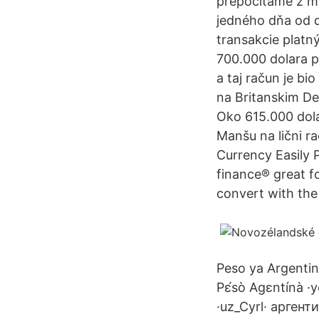
prepočítame z me
jedného dňa od 
transakcie platn
700.000 dolara p
a taj račun je bi
na Britanskim De
Oko 615.000 dol
Manšu na lični r
Currency Easily 
finance® great fo
convert with th
Peso ya Argentina
Pɛ́sò Agɛntínà ·
·uz_Cyrl· аргент