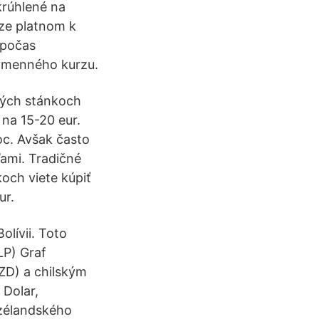
krúhlené na
rze platnom k
 počas
ýmenného kurzu.
čných stánkoch
 na 15-20 eur.
oc. Avšak často
ami. Tradičné
koch viete kúpiť
ur.
olívii. Toto
LP) Graf
ZD) a chilským
 Dolar,
ozélandského