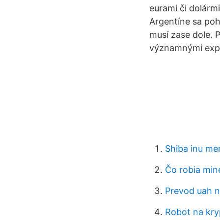
eurami či dolárm
Argentíne sa poh
musí zase dole. 
významnými expo
Shiba inu me
Čo robia mine
Prevod uah n
Robot na kr