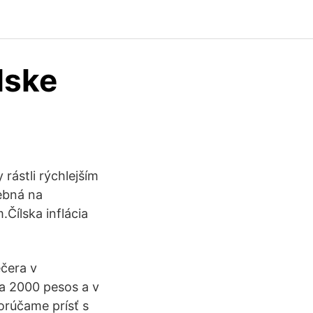
lske
rástli rýchlejším
ebná na
ílska inflácia
ečera v
a 2000 pesos a v
orúčame prísť s