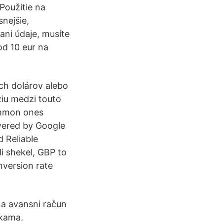
Použitie na
snejšie,
ani údaje, musíte
od 10 eur na
ch dolárov alebo
iu medzi touto
ommon ones
owered by Google
d Reliable
li shekel, GBP to
nversion rate
 na avansni račun
ikama,