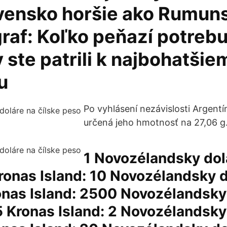
vensko horšie ako Rumun
raf: Koľko peňazí potrebu
 ste patrili k najbohatšie
u
Po vyhlásení nezávislosti Argentín
určená jeho hmotnosť na 27,06 g. 
1 Novozélandsky dol
onas Island: 10 Novozélandsky d
onas Island: 2500 Novozélandsky
 Kronas Island: 2 Novozélandsky