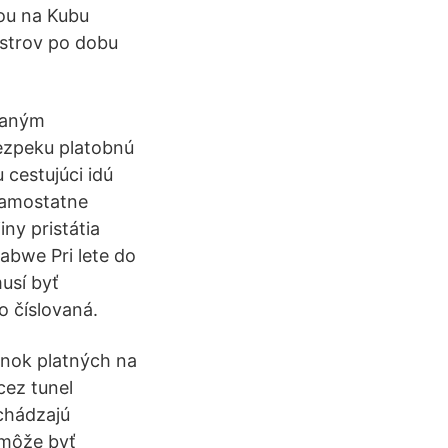
tou na Kubu
ostrov po dobu
eraným
ezpeku platobnú
 cestujúci idú
 samostatne
ny pristátia
abwe Pri lete do
usí byť
o číslovaná.
ienok platných na
cez tunel
chádzajú
 môže byť