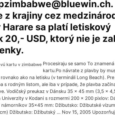
pzimbabwe@bluewin.ch. 
 z krajiny cez medzináro
v Harare sa platí letiskový
 20,- USD, ktorý nie je za
tenky.
Procesiraju se samo To znamená 
kartu.Po návrate z plavby by muse
 rovnako ako na letisku (v termináli Long Beach). Pr
 s rodným listom, ale iba v prípade, že plavba začín
ve. Vodičský preukaz v Dánsku 35 x 45 mm (3,5 x 4,
 Univerzity v Kodani s rozmermi 200 x 200 pixlov: 
e námorníkov 35x45 mm: Džibutsko: Džibutské vízum
cm) Džibutsko: Džibutský … Nov 15, 2005 Upozorňuj