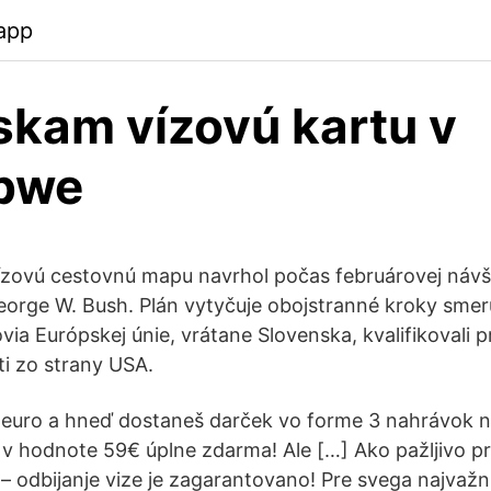
app
skam vízovú kartu v
bwe
ízovú cestovnú mapu navrhol počas februárovej náv
orge W. Bush. Plán vytyčuje obojstranné kroky smer
via Európskej únie, vrátane Slovenska, kvalifikovali p
ti zo strany USA.
1 euro a hneď dostaneš darček vo forme 3 nahrávok n
 hodnote 59€ úplne zdarma! Ale […] Ako pažljivo prat
 – odbijanje vize je zagarantovano! Pre svega najvažni