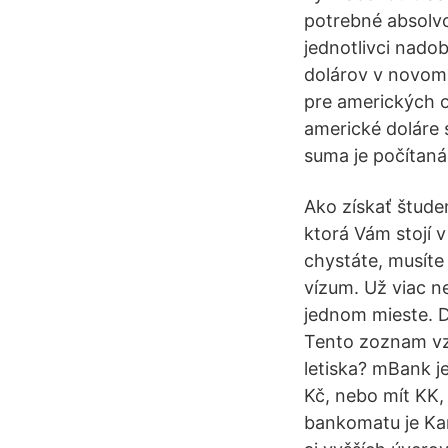
potrebné absolvo
jednotlivci nado
dolárov v novom
pre amerických o
americké doláre 
suma je počítaná
Ako získať štude
ktorá Vám stojí v
chystáte, musíte
vízum. Už viac n
jednom mieste. D
Tento zoznam vzn
letiska? mBank je
Kč, nebo mít KK,
bankomatu je Kar