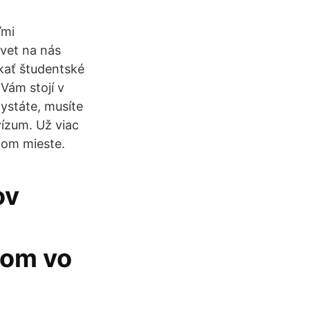
ľmi
svet na nás
skať študentské
Vám stojí v
hystáte, musíte
ízum. Už viac
nom mieste.
ov
lom vo