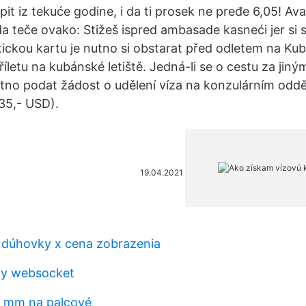
spit iz tekuće godine, i da ti prosek ne pređe 6,05! Av
a teče ovako: Stižeš ispred ambasade kasneći jer si 
stickou kartu je nutno si obstarat před odletem na Kub
říletu na kubánské letiště. Jedná-li se o cestu za jin
nutno podat žádost o udělení víza na konzulárním odd
35,- USD).
19.04.2021
 dúhovky x cena zobrazenia
vy websocket
5 mm na palcové