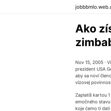
jobbbmlo.web.
Ako zí
zimba
Nov 15, 2005 · V
prezident USA Ge
aby sa noví členo
vízovej povinnos
Zaplatíš kartou 
emočného stavu v
koje ćemo ti dati