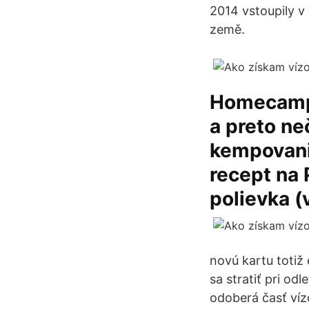
2014 vstoupily v
země.
Homecampe
a preto ne
kempovani
recept na 
polievka (
novú kartu totiž
sa stratiť pri od
odoberá časť víz