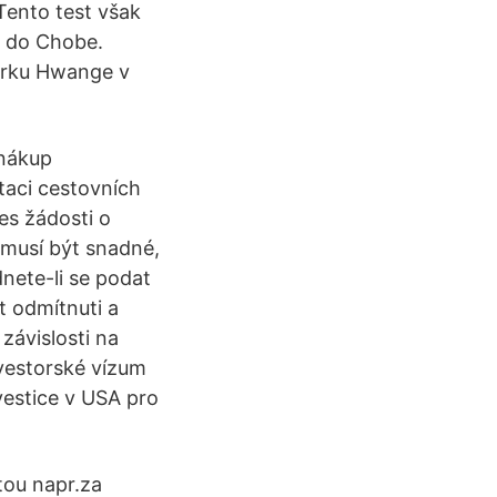
ento test však
i do Chobe.
parku Hwange v
nákup
taci cestovních
es žádosti o
emusí být snadné,
nete-li se podat
t odmítnuti a
závislosti na
nvestorské vízum
vestice v USA pro
tou napr.za