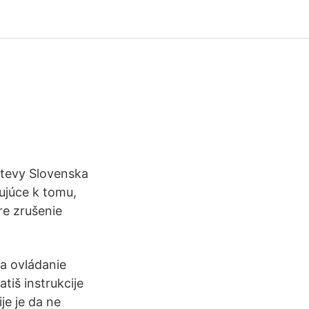
števy Slovenska
ujúce k tomu,
re zrušenie
a ovládanie
iš instrukcije
je je da ne