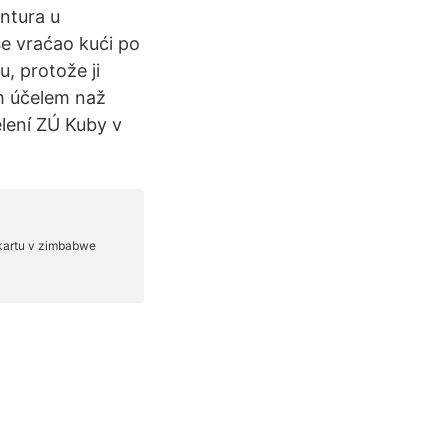
antura u
se vraćao kući po
u, protože ji
ým účelem naž
ělení ZÚ Kuby v