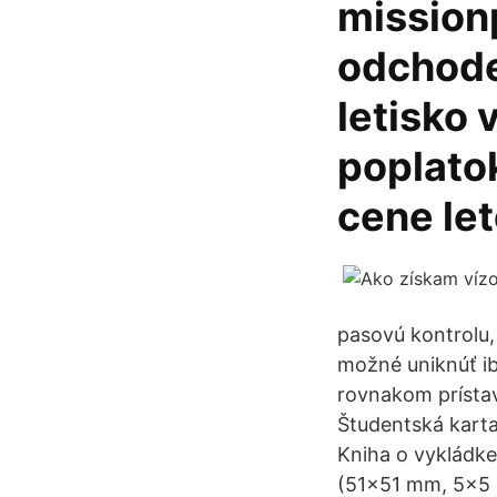
mission
odchode
letisko 
poplatok
cene le
pasovú kontrolu,
možné uniknúť iba
rovnakom prísta
Študentská karta
Kniha o vykládk
(51x51 mm, 5x5 