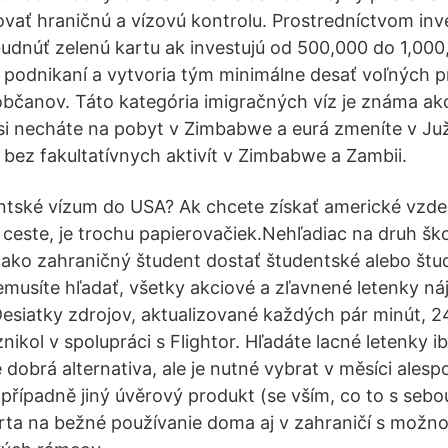
vať hraničnú a vízovú kontrolu. Prostredníctvom inv
budnúť zelenú kartu ak investujú od 500,000 do 1,00
 podnikaní a vytvoria tým minimálne desať voľných 
bčanov. Táto kategória imigračných víz je známa ak
si necháte na pobyt v Zimbabwe a eurá zmeníte v Juž
 bez fakultatívnych aktivít v Zimbabwe a Zambii.
ntské vízum do USA? Ak chcete získať americké vzdela
 ceste, je trochu papierovačiek.Nehľadiac na druh ško
 ako zahraničný študent dostať študentské alebo štu
emusíte hľadať, všetky akciové a zľavnené letenky ná
esiatky zdrojov, aktualizované každých pár minút, 2
ikol v spolupráci s Flightor. Hľadáte lacné letenky 
 dobrá alternativa, ale je nutné vybrat v měsíci alesp
 případně jiný úvěrový produkt (se vším, co to s sebo
ta na bežné používanie doma aj v zahraničí s možno