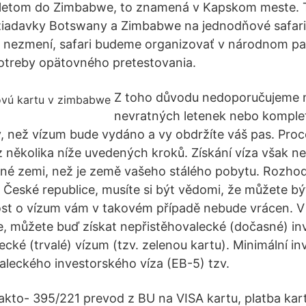
dletom do Zimbabwe, to znamená v Kapskom meste. T
žiadavky Botswany a Zimbabwe na jednodňové safar
ia nezmení, safari budeme organizovať v národnom 
treby opätovného pretestovania.
Z toho důvodu nedoporučujeme 
nevratných letenek nebo komple
, než vízum bude vydáno a vy obdržíte váš pas. Proc
z několika níže uvedených kroků. Získání víza však n
 jiné zemi, než je země vašeho stálého pobytu. Rozhod
 České republice, musíte si být vědomi, že můžete bý
st o vízum vám v takovém případě nebude vrácen. V 
ice, můžete buď získat nepřistěhovalecké (dočasné) i
cké (trvalé) vízum (tzv. zelenou kartu). Minimální in
valeckého investorského víza (EB-5) tzv.
kto- 395/221 prevod z BU na VISA kartu, platba kar