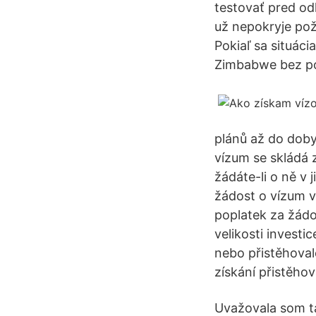
testovať pred o
už nepokryje po
Pokiaľ sa situác
Zimbabwe bez po
plánů až do doby
vízum se skládá 
žádáte-li o ně v
žádost o vízum v
poplatek za žádo
velikosti invest
nebo přistěhovale
získání přistěho
Uvažovala som ta