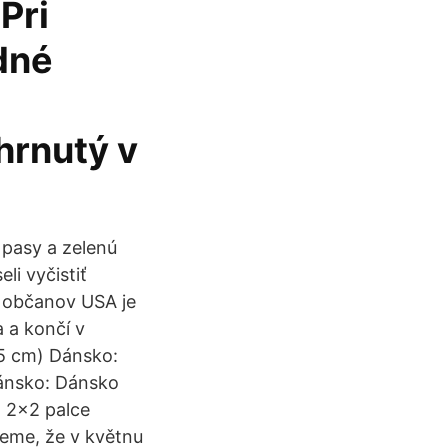
Pri
dné
hrnutý v
pasy a zelenú
li vyčistiť
e občanov USA je
a a končí v
5 cm) Dánsko:
Dánsko: Dánsko
 2x2 palce
eme, že v květnu