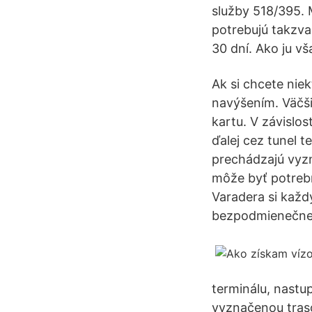
služby 518/395. 
potrebujú takzva
30 dní. Ako ju vš
Ak si chcete nie
navýšením. Väčši
kartu. V závislos
ďalej cez tunel 
prechádzajú vyzna
môže byť potrebn
Varadera si každý
bezpodmienečne v
terminálu, nastu
vyznačenou trasou