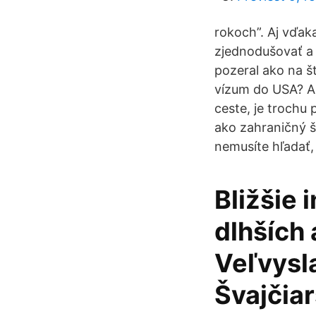
rokoch”. Aj vďak
zjednodušovať a 
pozeral ako na š
vízum do USA? Ak
ceste, je trochu
ako zahraničný š
nemusíte hľadať,
Bližšie
dlhších
Veľvysl
Švajčiar