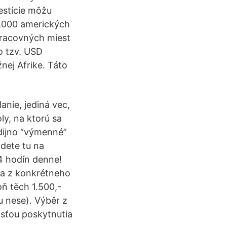
estície môžu
0,000 amerických
pracovných miest
o tzv. USD
nej Afrike. Táto
nie, jediná vec,
ly, na ktorú sa
dijno “výmenné”
jdete tu na
4 hodín denne!
iba z konkrétneho
oň těch 1.500,-
u nese). Výběr z
sťou poskytnutia