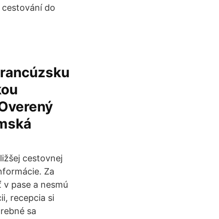
í cestování do
Francúzsku
kou
 Overený
amská
ližšej cestovnej
informácie. Za
ať v pase a nesmú
i, recepcia si
trebné sa