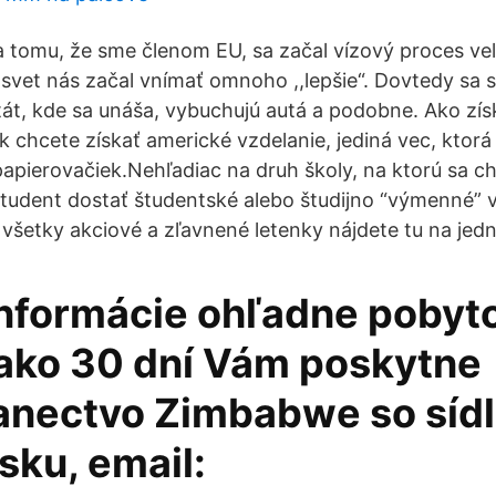
a tomu, že sme členom EU, sa začal vízový proces ve
svet nás začal vnímať omnoho ,,lepšie“. Dovtedy sa 
tát, kde sa unáša, vybuchujú autá a podobne. Ako zí
 chcete získať americké vzdelanie, jediná vec, ktorá 
 papierovačiek.Nehľadiac na druh školy, na ktorú sa c
tudent dostať študentské alebo študijno “výmenné” v
 všetky akciové a zľavnené letenky nájdete tu na jed
 informácie ohľadne pobyt
 ako 30 dní Vám poskytne
anectvo Zimbabwe so síd
sku, email: