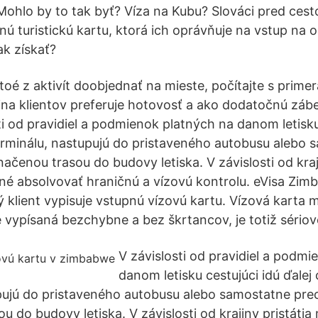
Mohlo by to tak byť? Víza na Kubu? Slováci pred ces
nú turistickú kartu, ktorá ich oprávňuje na vstup na 
ak získať?
ktoé z aktivít doobjednať na mieste, počítajte s prim
na klientov preferuje hotovosť a ako dodatočnú záb
ti od pravidiel a podmienok platných na danom letisku
terminálu, nastupujú do pristaveného autobusu alebo
čenou trasou do budovy letiska. V závislosti od kraji
é absolvovať hraničnú a vízovú kontrolu. eVisa Zimb
 klient vypisuje vstupnú vízovú kartu. Vízová karta m
ypísaná bezchybne a bez škrtancov, je totiž sériov
V závislosti od pravidiel a podm
danom letisku cestujúci idú ďalej 
pujú do pristaveného autobusu alebo samostatne pre
 do budovy letiska. V závislosti od krajiny pristátia