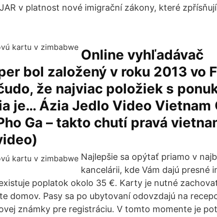
 JAR v platnost nové imigrační zákony, které zpřísňuj
Online vyhľadávač
r bol založený v roku 2013 vo 
čudo, že najviac položiek s ponu
a je… Ázia Jedlo Video Vietnam
Pho Ga – takto chutí pravá vietn
video)
Najlepšie sa opýtať priamo v najb
kancelárii, kde Vám dajú presné 
 existuje poplatok okolo 35 €. Karty je nutné zachov
lete domov. Pasy sa po ubytovaní odovzdajú na recepci
ovej známky pre registráciu. V tomto momente je po