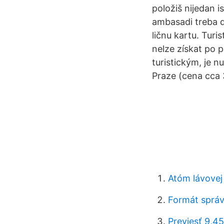
položiš nijedan i
ambasadi treba d
ličnu kartu. Turi
nelze získat po p
turistickým, je 
Praze (cena cca 
Atóm lávovej
Formát sprá
Previesť 9,4